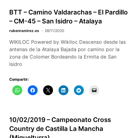
Ocio
a
BTT – Camino Valdarachas – El Pardillo
un
– CM-45 – San Isidro – Atalaya
paso
de
rubenramirez.es
28/11/2020
Ciudad
WIKILOC Powered by Wikiloc Descenso desde las
Real
antenas de la Atalaya Bajada por camino por la
zona de Colomer Bordeando la Ermita de San
Isidro
Compartir:
10/02/2019 – Campeonato Cross
Country de Castilla La Mancha
(Miguelturra)