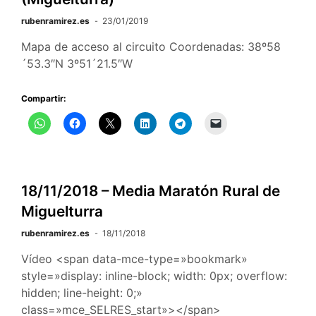
rubenramirez.es
23/01/2019
Mapa de acceso al circuito Coordenadas: 38º58
´53.3″N 3º51´21.5″W
Compartir:
18/11/2018 – Media Maratón Rural de
Miguelturra
rubenramirez.es
18/11/2018
Vídeo <span data-mce-type=»bookmark»
style=»display: inline-block; width: 0px; overflow:
hidden; line-height: 0;»
class=»mce_SELRES_start»></span>