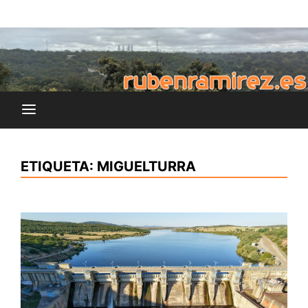
Saltar
blog de Rubén Ramírez
al
rubenramirez.es
contenido
ETIQUETA:
MIGUELTURRA