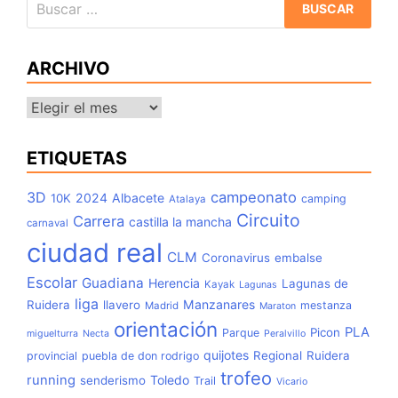
ARCHIVO
Archivo
ETIQUETAS
3D
campeonato
2024
Albacete
10K
camping
Atalaya
Circuito
Carrera
castilla la mancha
carnaval
ciudad real
CLM
Coronavirus
embalse
Escolar
Guadiana
Herencia
Lagunas de
Kayak
Lagunas
liga
Manzanares
Ruidera
llavero
mestanza
Madrid
Maraton
orientación
PLA
Picon
Parque
miguelturra
Necta
Peralvillo
quijotes
Regional
Ruidera
provincial
puebla de don rodrigo
trofeo
running
Toledo
senderismo
Trail
Vicario