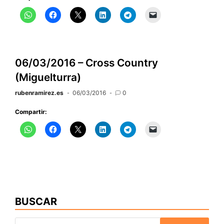
desfi
de
Carna
en
la
06/03/2016 – Cross Country
provi
(Miguelturra)
de
Ciud
rubenramirez.es
06/03/2016
0
Real
Compartir:
BUSCAR
Buscar: