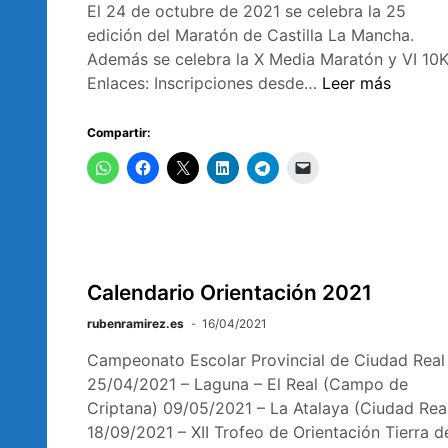
El 24 de octubre de 2021 se celebra la 25
edición del Maratón de Castilla La Mancha.
Además se celebra la X Media Maratón y VI 10
24/20/2021
Enlaces: Inscripciones desde…
Leer más
–
25
Compartir:
edición
del
Quijote
Maratón
Calendario Orientación 2021
rubenramirez.es
16/04/2021
Campeonato Escolar Provincial de Ciudad Real
25/04/2021 – Laguna – El Real (Campo de
Criptana) 09/05/2021 – La Atalaya (Ciudad Rea
18/09/2021 – XII Trofeo de Orientación Tierra d