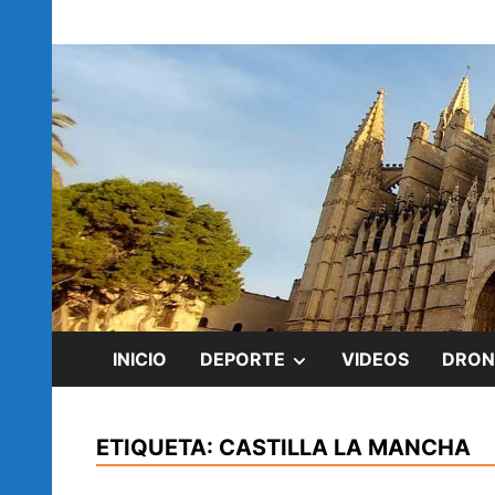
Saltar
blog de Rubén Ramírez
al
rubenramirez.
contenido
MOSTRAR
INICIO
DEPORTE
VIDEOS
DRON
EL
ETIQUETA:
CASTILLA LA MANCHA
SUBMENÚ