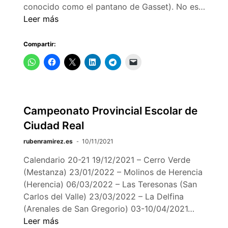
El
conocido como el pantano de Gasset). No es…
Embal
Leer más
de
Gasse
Compartir:
Histor
Natur
y
el
Cora
Campeonato Provincial Escolar de
Hídri
Ciudad Real
de
Ciuda
rubenramirez.es
10/11/2021
Real
Calendario 20-21 19/12/2021 – Cerro Verde
(Mestanza) 23/01/2022 – Molinos de Herencia
(Herencia) 06/03/2022 – Las Teresonas (San
Carlos del Valle) 23/03/2022 – La Delfina
Campeo
(Arenales de San Gregorio) 03-10/04/2021…
Provincia
Leer más