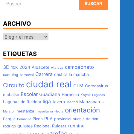
Buscar:
ARCHIVO
Archivo
ETIQUETAS
3D
campeonato
2024
Albacete
10K
Atalaya
Carrera
castilla la mancha
camping
carnaval
ciudad real
Circuito
CLM
Coronavirus
Escolar
Guadiana
Herencia
embalse
Kayak
Lagunas
liga
Manzanares
Lagunas de Ruidera
llavero
Madrid
orientación
mestanza
Maraton
miguelturra
Necta
PLA
Picon
Parque
provincial
puebla de don
Peralvillo
quijotes
running
Regional
Ruidera
rodrigo
trofeo