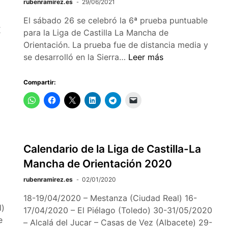
rubenramirez.es
29/06/2021
El sábado 26 se celebró la 6ª prueba puntuable
K
para la Liga de Castilla La Mancha de
Orientación. La prueba fue de distancia media y
26-
se desarrolló en la Sierra…
Leer más
27/06/2021
–
Compartir:
Liga
de
Castilla
La
Mancha
Calendario de la Liga de Castilla-La
–
Mancha de Orientación 2020
El
Piélago
rubenramirez.es
02/01/2020
(Navamorcuende
18-19/04/2020 – Mestanza (Ciudad Real) 16-
–
l)
17/04/2020 – El Piélago (Toledo) 30-31/05/2020
Toledo)
e
– Alcalá del Jucar – Casas de Vez (Albacete) 29-