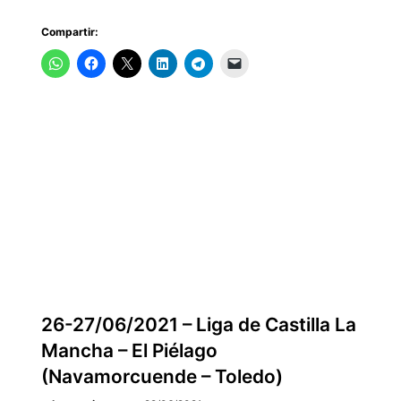
Escolar
de
Compartir:
Ciudad
Real
ndario
ntación
2
26-27/06/2021 – Liga de Castilla La
Mancha – El Piélago
(Navamorcuende – Toledo)