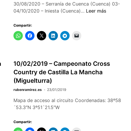
30/08/2020 – Serranía de Cuenca (Cuenca) 03-
Calendario
04/10/2020 – Iniesta (Cuenca)…
Leer más
de
la
Compartir:
Liga
de
Castilla-
La
Mancha
a
10/02/2019 – Campeonato Cross
de
Country de Castilla La Mancha
Orientación
(Miguelturra)
2020
rubenramirez.es
23/01/2019
Mapa de acceso al circuito Coordenadas: 38º58
´53.3″N 3º51´21.5″W
Compartir: