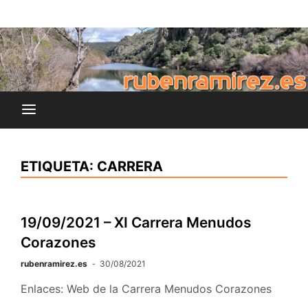
Saltar
blog de Rubén Ramírez
al
rubenramirez.es
contenido
ETIQUETA:
CARRERA
19/09/2021 – XI Carrera Menudos
Corazones
rubenramirez.es
30/08/2021
Enlaces: Web de la Carrera Menudos Corazones