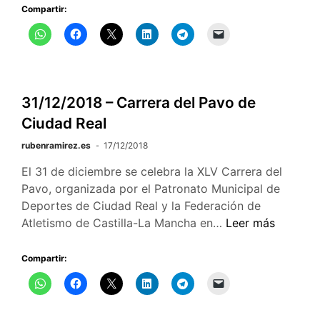
básicos,
Compartir:
uso
de
la
brújula…
31/12/2018 – Carrera del Pavo de
Ciudad Real
rubenramirez.es
17/12/2018
El 31 de diciembre se celebra la XLV Carrera del
Pavo, organizada por el Patronato Municipal de
Deportes de Ciudad Real y la Federación de
31/12/2018
Atletismo de Castilla-La Mancha en…
Leer más
–
Carrera
Compartir:
del
Pavo
de