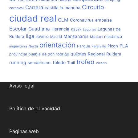
Circuito
Carrera
castilla la mancha
carnaval
ciudad real
CLM
Coronavirus
embalse
Escolar
Guadiana
Herencia
Lagunas de
Kayak
Lagunas
liga
Manzanares
Ruidera
llavero
mestanza
Madrid
Maraton
orientación
PLA
Picon
Parque
miguelturra
Necta
Peralvillo
quijotes
Regional
Ruidera
provincial
puebla de don rodrigo
trofeo
running
Toledo
senderismo
Trail
Vicario
Aviso legal
Política de privacidad
Páginas web