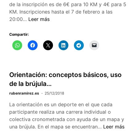
de la inscripción es de 6€ para 10 KM y 4€ para 5
KM. Inscripciones hasta el 7 de febrero a las
10/02/2019
20:00…
Leer más
–
X
Compartir:
Carrera
Popular
de
Calzada
de
Orientación: conceptos básicos, uso
Calatrava
de la brújula…
rubenramirez.es
25/12/2018
La orientación es un deporte en el que cada
participante realiza una carrera individual o
colectiva cronometrada con ayuda de un mapa y
Orientación:
una brújula. En el mapa se encuentran…
Leer más
conceptos