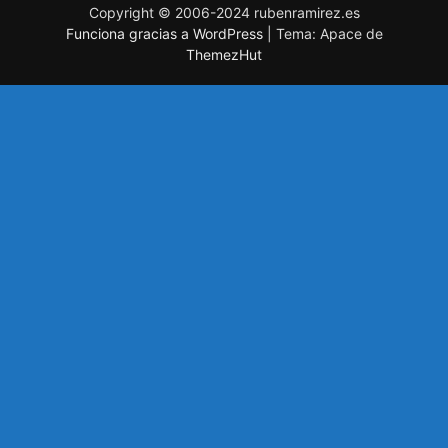
Copyright © 2006-2024 rubenramirez.es
Funciona gracias a WordPress
|
Tema: Apace de
ThemezHut