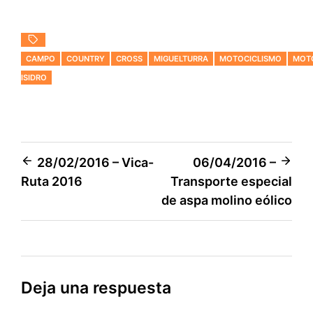
CAMPO
COUNTRY
CROSS
MIGUELTURRA
MOTOCICLISMO
MOT
ISIDRO
Navegación
28/02/2016 – Vica-
06/04/2016 –
Ruta 2016
Transporte especial
de
de aspa molino eólico
entradas
Deja una respuesta