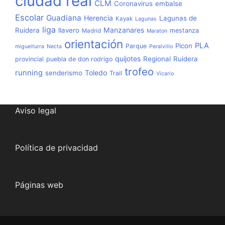
ciudad real
CLM
Coronavirus
embalse
Escolar
Guadiana
Herencia
Lagunas de
Kayak
Lagunas
liga
Manzanares
Ruidera
llavero
mestanza
Madrid
Maraton
orientación
PLA
Picon
Parque
miguelturra
Necta
Peralvillo
quijotes
Regional
Ruidera
provincial
puebla de don rodrigo
trofeo
running
Toledo
senderismo
Trail
Vicario
Aviso legal
Política de privacidad
Páginas web