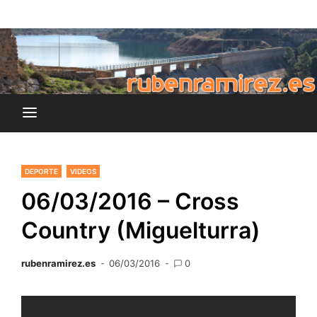
Saltar
blog de Rubén Ramírez
al
rubenramirez.es
contenido
DEPORTE
VIDEOS
06/03/2016 – Cross
Country (Miguelturra)
rubenramirez.es
06/03/2016
0