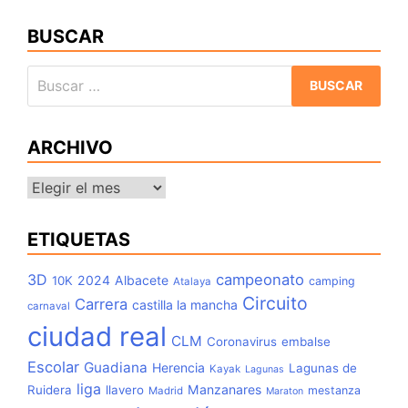
BUSCAR
Buscar:
ARCHIVO
Archivo
ETIQUETAS
3D
campeonato
2024
Albacete
10K
camping
Atalaya
Circuito
Carrera
castilla la mancha
carnaval
ciudad real
CLM
Coronavirus
embalse
Escolar
Guadiana
Herencia
Lagunas de
Kayak
Lagunas
liga
Manzanares
Ruidera
llavero
mestanza
Madrid
Maraton