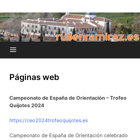
Saltar
blog de Rubén Ramírez
al
rubenramirez.es
contenido
Páginas web
Campeonato de España de Orientación – Trofeo
Quijotes 2024
https://ceo2024trofeoquijotes.es
Campeonato de España de Orientación celebrado