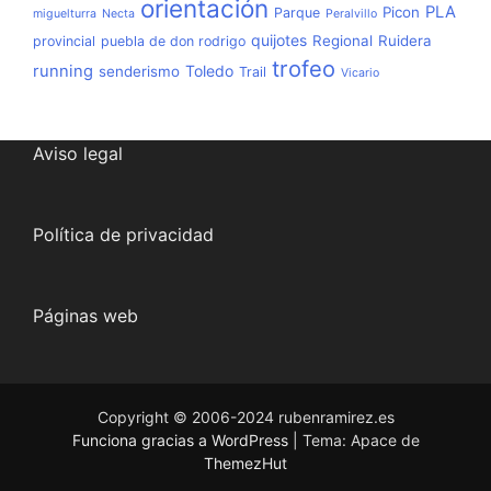
orientación
PLA
Picon
Parque
miguelturra
Necta
Peralvillo
quijotes
Regional
Ruidera
provincial
puebla de don rodrigo
trofeo
running
Toledo
senderismo
Trail
Vicario
Aviso legal
Política de privacidad
Páginas web
Copyright © 2006-2024 rubenramirez.es
Funciona gracias a WordPress
|
Tema: Apace de
ThemezHut