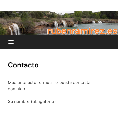
Saltar
blog de Rubén Ramírez
al
rubenramirez.es
contenido
Contacto
Mediante este formulario puede contactar
conmigo:
Su nombre (obligatorio)