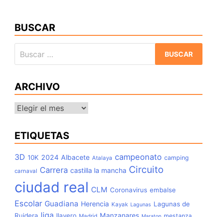
BUSCAR
Buscar:
ARCHIVO
Archivo
ETIQUETAS
3D
campeonato
2024
Albacete
10K
camping
Atalaya
Circuito
Carrera
castilla la mancha
carnaval
ciudad real
CLM
Coronavirus
embalse
Escolar
Guadiana
Herencia
Lagunas de
Kayak
Lagunas
liga
Manzanares
Ruidera
llavero
mestanza
Madrid
Maraton