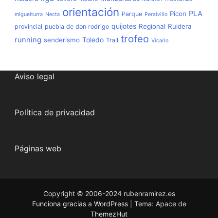
orientación
PLA
Picon
Parque
miguelturra
Necta
Peralvillo
quijotes
Regional
Ruidera
provincial
puebla de don rodrigo
trofeo
running
Toledo
senderismo
Trail
Vicario
Aviso legal
Política de privacidad
Páginas web
Copyright © 2006-2024 rubenramirez.es
Funciona gracias a WordPress
|
Tema: Apace de
ThemezHut