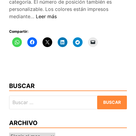
categoría. El número de posición también es
personalizable. Los colores están impresos
Medalla
mediante…
Leer más
3D
del
Compartir:
XVII
Trofeo
Quijotes
BUSCAR
Buscar:
ARCHIVO
Archivo