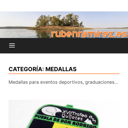
Saltar
blog de Rubén Ramírez
al
rubenramirez.es
contenido
CATEGORÍA:
MEDALLAS
Medallas para eventos deportivos, graduaciones…