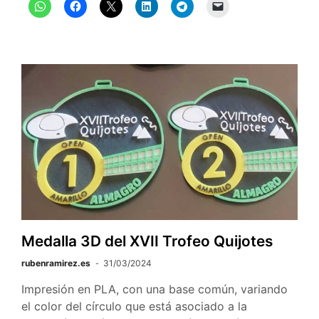
Nocturno
en
Puebla
de
Don
Rodrigo
–
Trofeo
Quijotes
Medalla 3D del XVII Trofeo Quijotes
rubenramirez.es
31/03/2024
Impresión en PLA, con una base común, variando
el color del círculo que está asociado a la