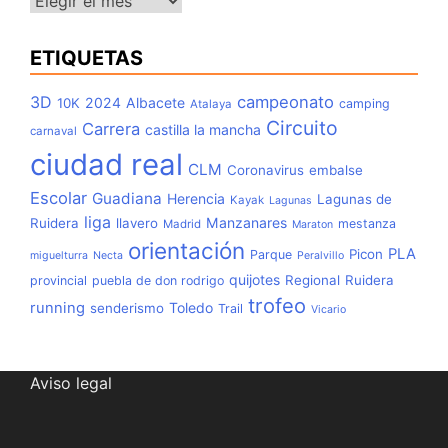
ETIQUETAS
3D
campeonato
2024
Albacete
10K
camping
Atalaya
Circuito
Carrera
castilla la mancha
carnaval
ciudad real
CLM
Coronavirus
embalse
Escolar
Guadiana
Herencia
Lagunas de
Kayak
Lagunas
liga
Manzanares
Ruidera
llavero
mestanza
Madrid
Maraton
orientación
PLA
Picon
Parque
miguelturra
Necta
Peralvillo
quijotes
Regional
Ruidera
provincial
puebla de don rodrigo
trofeo
running
Toledo
senderismo
Trail
Vicario
Aviso legal