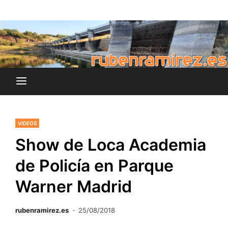
Saltar
blog de Rubén Ramírez
al
rubenramirez.es
contenido
VIDEOS
Show de Loca Academia
de Policía en Parque
Warner Madrid
rubenramirez.es
25/08/2018