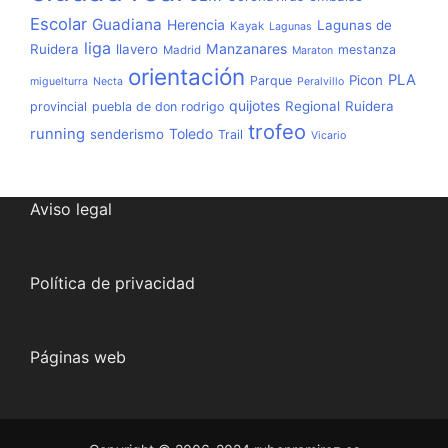
Escolar
Guadiana
Herencia
Lagunas de
Kayak
Lagunas
liga
Manzanares
Ruidera
llavero
mestanza
Madrid
Maraton
orientación
PLA
Picon
Parque
miguelturra
Necta
Peralvillo
quijotes
Regional
Ruidera
provincial
puebla de don rodrigo
trofeo
running
Toledo
senderismo
Trail
Vicario
Aviso legal
Política de privacidad
Páginas web