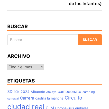
entradas
de los Infantes)
BUSCAR
Buscar:
ARCHIVO
Archivo
ETIQUETAS
3D
campeonato
2024
Albacete
10K
camping
Atalaya
Circuito
Carrera
castilla la mancha
carnaval
ciudad real
CLM
Coronavirus
embalse