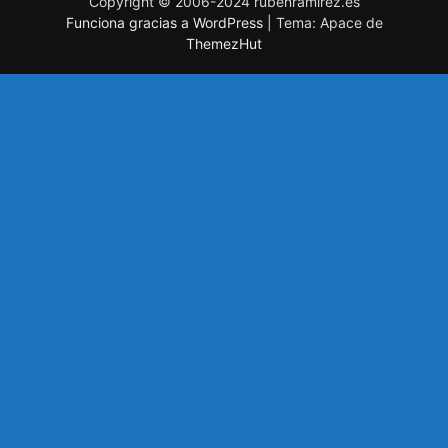
Copyright © 2006-2024 rubenramirez.es
Funciona gracias a WordPress
|
Tema: Apace de
ThemezHut