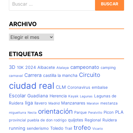
Buscar:
ARCHIVO
Archivo
ETIQUETAS
3D
campeonato
2024
Albacete
10K
camping
Atalaya
Circuito
Carrera
castilla la mancha
carnaval
ciudad real
CLM
Coronavirus
embalse
Escolar
Guadiana
Herencia
Lagunas de
Kayak
Lagunas
liga
Manzanares
Ruidera
llavero
mestanza
Madrid
Maraton
orientación
PLA
Picon
Parque
miguelturra
Necta
Peralvillo
quijotes
Regional
Ruidera
provincial
puebla de don rodrigo
trofeo
running
Toledo
senderismo
Trail
Vicario