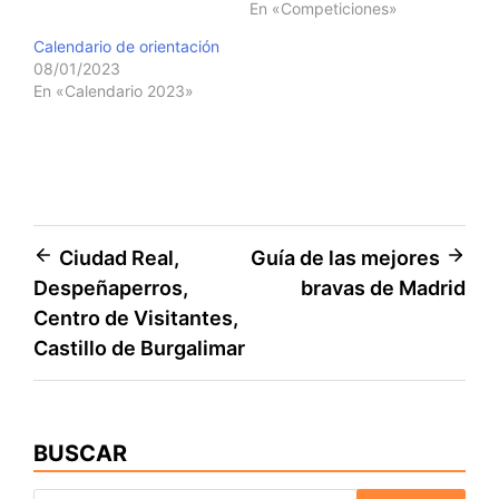
En «Competiciones»
Calendario de orientación
08/01/2023
En «Calendario 2023»
Navegación
Ciudad Real,
Guía de las mejores
Despeñaperros,
bravas de Madrid
de
Centro de Visitantes,
entradas
Castillo de Burgalimar
BUSCAR