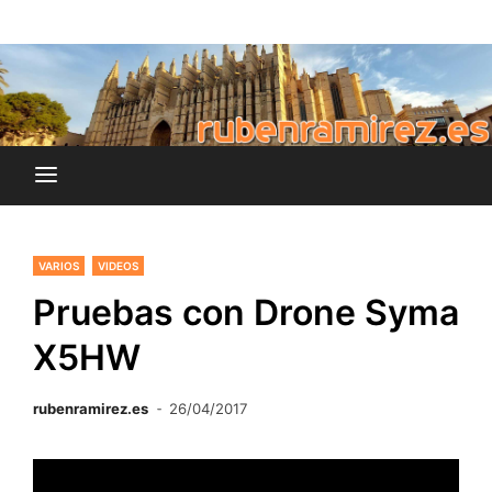
Saltar
blog de Rubén Ramírez
al
rubenramirez.es
contenido
VARIOS
VIDEOS
Pruebas con Drone Syma
X5HW
rubenramirez.es
26/04/2017