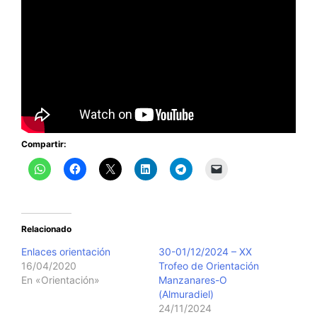
Compartir:
Relacionado
Enlaces orientación
30-01/12/2024 – XX
16/04/2020
Trofeo de Orientación
En «Orientación»
Manzanares-O
(Almuradiel)
24/11/2024