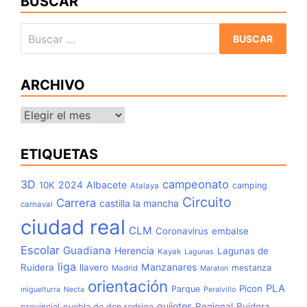
BUSCAR
Buscar:
ARCHIVO
Archivo
ETIQUETAS
3D
campeonato
2024
Albacete
10K
camping
Atalaya
Circuito
Carrera
castilla la mancha
carnaval
ciudad real
CLM
Coronavirus
embalse
Escolar
Guadiana
Herencia
Lagunas de
Kayak
Lagunas
liga
Manzanares
Ruidera
llavero
mestanza
Madrid
Maraton
orientación
PLA
Picon
Parque
miguelturra
Necta
Peralvillo
quijotes
Regional
Ruidera
provincial
puebla de don rodrigo