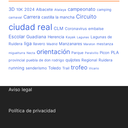
3D
campeonato
2024
Albacete
10K
camping
Atalaya
Circuito
Carrera
castilla la mancha
carnaval
ciudad real
CLM
Coronavirus
embalse
Escolar
Guadiana
Herencia
Lagunas de
Kayak
Lagunas
liga
Manzanares
Ruidera
llavero
mestanza
Madrid
Maraton
orientación
PLA
Picon
Parque
miguelturra
Necta
Peralvillo
quijotes
Regional
Ruidera
provincial
puebla de don rodrigo
trofeo
running
Toledo
senderismo
Trail
Vicario
Aviso legal
Política de privacidad