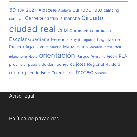
3D
campeonato
2024
Albacete
10K
camping
Atalaya
Circuito
Carrera
castilla la mancha
carnaval
ciudad real
CLM
Coronavirus
embalse
Escolar
Guadiana
Herencia
Lagunas de
Kayak
Lagunas
liga
Manzanares
Ruidera
llavero
mestanza
Madrid
Maraton
orientación
PLA
Picon
Parque
miguelturra
Necta
Peralvillo
quijotes
Regional
Ruidera
provincial
puebla de don rodrigo
trofeo
running
Toledo
senderismo
Trail
Vicario
Aviso legal
Política de privacidad