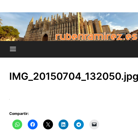
Saltar
blog de Rubén Ramírez
al
rubenramirez.es
contenido
IMG_20150704_132050.jp
Compartir: