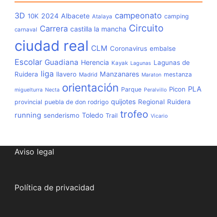
3D
campeonato
2024
Albacete
10K
camping
Atalaya
Circuito
Carrera
castilla la mancha
carnaval
ciudad real
CLM
Coronavirus
embalse
Escolar
Guadiana
Herencia
Lagunas de
Kayak
Lagunas
liga
Manzanares
Ruidera
llavero
mestanza
Madrid
Maraton
orientación
PLA
Picon
Parque
miguelturra
Necta
Peralvillo
quijotes
Regional
Ruidera
provincial
puebla de don rodrigo
trofeo
running
Toledo
senderismo
Trail
Vicario
Aviso legal
Política de privacidad