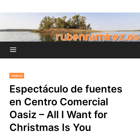
Saltar
blog de Rubén Ramírez
al
rubenramirez.es
contenido
VIDEOS
Espectáculo de fuentes
en Centro Comercial
Oasiz – All I Want for
Christmas Is You