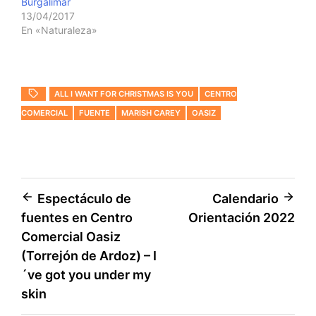
Burgalimar
13/04/2017
En «Naturaleza»
ALL I WANT FOR CHRISTMAS IS YOU
CENTRO
COMERCIAL
FUENTE
MARISH CAREY
OASIZ
Navegación
Espectáculo de
Calendario
fuentes en Centro
Orientación 2022
de
Comercial Oasiz
entradas
(Torrejón de Ardoz) – I
´ve got you under my
skin