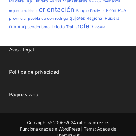
liga
Manzanares
Ruidera
llavero
mestanza
Madrid
Maraton
orientación
PLA
Picon
Parque
miguelturra
Necta
Peralvillo
quijotes
Regional
Ruidera
provincial
puebla de don rodrigo
trofeo
running
Toledo
senderismo
Trail
Vicario
Aviso legal
Política de privacidad
Páginas web
Copyright © 2006-2024 rubenramirez.es
Funciona gracias a WordPress
|
Tema: Apace de
ThemezHut