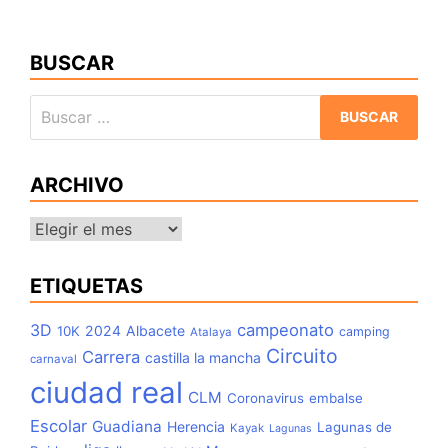
BUSCAR
Buscar:
ARCHIVO
Archivo
ETIQUETAS
3D
campeonato
2024
Albacete
10K
camping
Atalaya
Circuito
Carrera
castilla la mancha
carnaval
ciudad real
CLM
Coronavirus
embalse
Escolar
Guadiana
Herencia
Lagunas de
Kayak
Lagunas