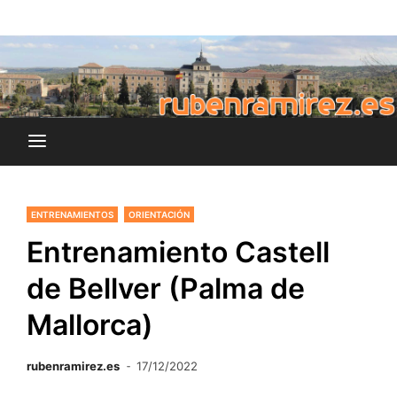
Saltar
blog de Rubén Ramírez
al
rubenramirez.es
contenido
ENTRENAMIENTOS
ORIENTACIÓN
Entrenamiento Castell
de Bellver (Palma de
Mallorca)
rubenramirez.es
17/12/2022