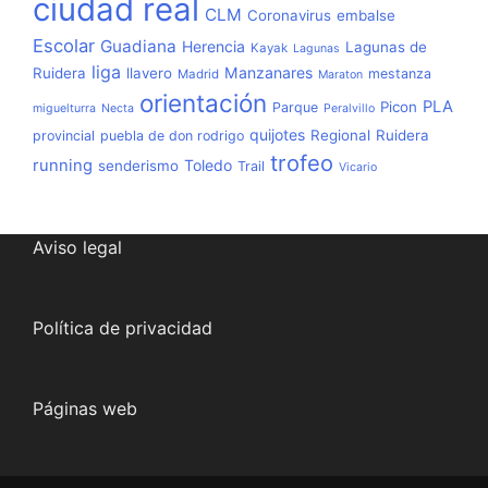
ciudad real
CLM
Coronavirus
embalse
Escolar
Guadiana
Herencia
Lagunas de
Kayak
Lagunas
liga
Manzanares
Ruidera
llavero
mestanza
Madrid
Maraton
orientación
PLA
Picon
Parque
miguelturra
Necta
Peralvillo
quijotes
Regional
Ruidera
provincial
puebla de don rodrigo
trofeo
running
Toledo
senderismo
Trail
Vicario
Aviso legal
Política de privacidad
Páginas web