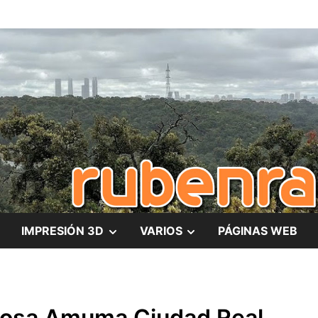
es
MOSTRAR
MOSTRAR
IMPRESIÓN 3D
VARIOS
PÁGINAS WEB
EL
EL
SUBMENÚ
SUBMENÚ
Rosa Amuma Ciudad Real