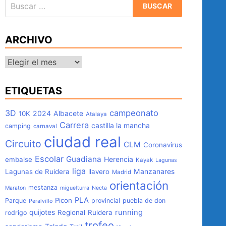
Buscar:
ARCHIVO
Archivo
ETIQUETAS
3D
campeonato
2024
Albacete
10K
Atalaya
Carrera
castilla la mancha
camping
carnaval
ciudad real
Circuito
CLM
Coronavirus
Escolar
Guadiana
Herencia
embalse
Kayak
Lagunas
liga
Manzanares
Lagunas de Ruidera
llavero
Madrid
orientación
mestanza
Maraton
miguelturra
Necta
PLA
Picon
Parque
provincial
puebla de don
Peralvillo
quijotes
running
Regional
Ruidera
rodrigo
trofeo