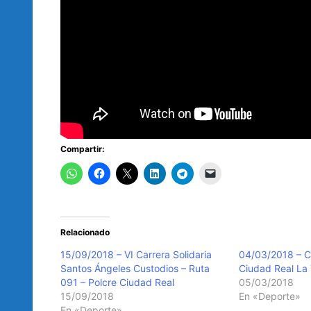
Compartir:
Relacionado
15/09/2018 – VI Carrera Solidaria
04/03/2018 – C
Santos Ángeles Custodios – Ruta
Ciudad Real La 
091 – Polcre Ciudad Real
05/03/2018
15/09/2018
En «Deporte»
En «Deporte»