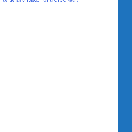
Toledo
senderismo
Trail
Vicario