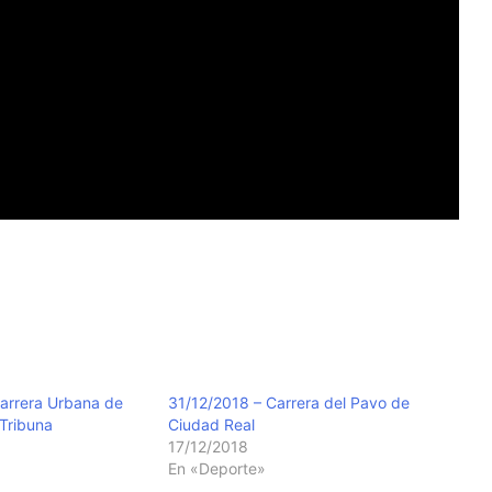
arrera Urbana de
31/12/2018 – Carrera del Pavo de
Tribuna
Ciudad Real
17/12/2018
En «Deporte»