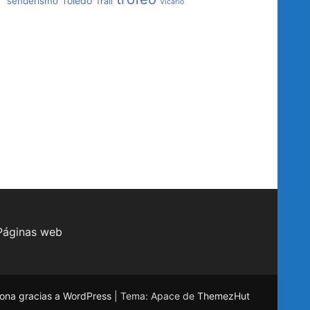
Toledo
senderismo
Trail
Vicario
Páginas web
ona gracias a WordPress
|
Tema: Apace de
ThemezHut