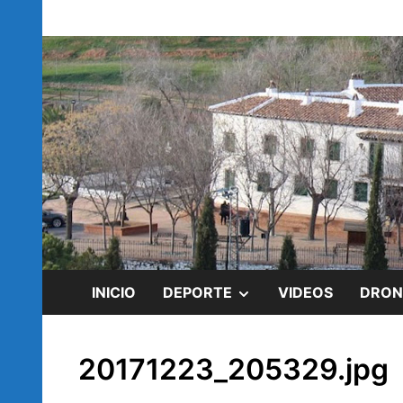
Saltar
blog de Rubén Ramírez
al
rubenramirez.
contenido
MOSTRAR
INICIO
DEPORTE
VIDEOS
DRON
EL
20171223_205329.jpg
SUBMENÚ