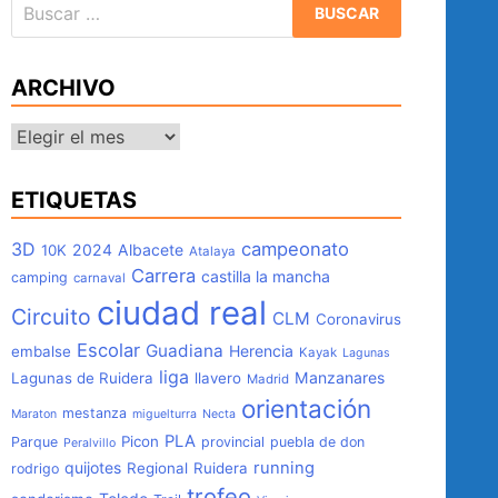
Buscar:
ARCHIVO
Archivo
ETIQUETAS
3D
campeonato
2024
Albacete
10K
Atalaya
Carrera
castilla la mancha
camping
carnaval
ciudad real
Circuito
CLM
Coronavirus
Escolar
Guadiana
Herencia
embalse
Kayak
Lagunas
liga
Manzanares
Lagunas de Ruidera
llavero
Madrid
orientación
mestanza
Maraton
miguelturra
Necta
PLA
Picon
Parque
provincial
puebla de don
Peralvillo
quijotes
running
Regional
Ruidera
rodrigo
trofeo