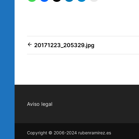
Navegación
20171223_205329.jpg
de
entradas
Aviso legal
Copyright © 2006-2024 rubenramirez.es