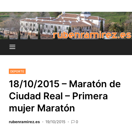
Saltar
blog de Rubén Ramírez
al
rubenramirez.es
contenido
DEPORTE
18/10/2015 – Maratón de
Ciudad Real – Primera
mujer Maratón
rubenramirez.es
19/10/2015
0