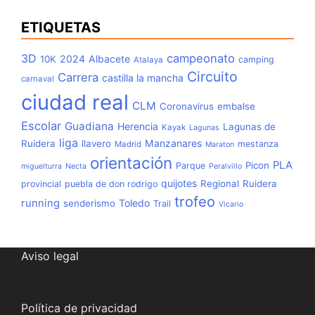
ETIQUETAS
3D
campeonato
2024
Albacete
10K
camping
Atalaya
Circuito
Carrera
castilla la mancha
carnaval
ciudad real
CLM
Coronavirus
embalse
Escolar
Guadiana
Herencia
Lagunas de
Kayak
Lagunas
liga
Manzanares
Ruidera
llavero
mestanza
Madrid
Maraton
orientación
PLA
Picon
Parque
miguelturra
Necta
Peralvillo
quijotes
Regional
Ruidera
provincial
puebla de don rodrigo
trofeo
running
Toledo
senderismo
Trail
Vicario
Aviso legal
Política de privacidad