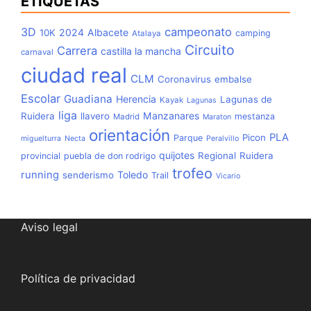
ETIQUETAS
3D
campeonato
2024
Albacete
10K
camping
Atalaya
Circuito
Carrera
castilla la mancha
carnaval
ciudad real
CLM
Coronavirus
embalse
Escolar
Guadiana
Herencia
Lagunas de
Kayak
Lagunas
liga
Manzanares
Ruidera
llavero
mestanza
Madrid
Maraton
orientación
PLA
Picon
Parque
miguelturra
Necta
Peralvillo
quijotes
Regional
Ruidera
provincial
puebla de don rodrigo
trofeo
running
Toledo
senderismo
Trail
Vicario
Aviso legal
Política de privacidad