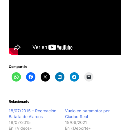
Compartir:
Relacionado
18/07/2015 – Recreación
Vuelo en paramotor por
Batalla de Alarcos
Ciudad Real
18/07/2015
19/06/2021
En «Videos»
En «Deporte»