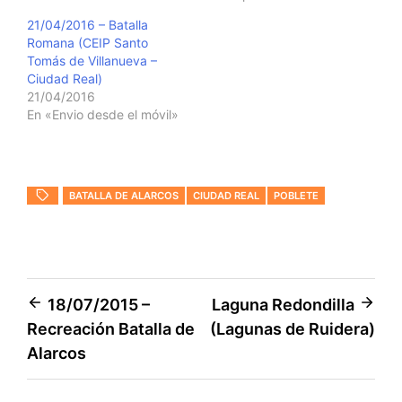
21/04/2016 – Batalla
Romana (CEIP Santo
Tomás de Villanueva –
Ciudad Real)
21/04/2016
En «Envio desde el móvil»
BATALLA DE ALARCOS
CIUDAD REAL
POBLETE
Navegación
18/07/2015 –
Laguna Redondilla
Recreación Batalla de
(Lagunas de Ruidera)
de
Alarcos
entradas