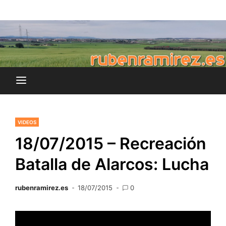
Saltar
blog de Rubén Ramírez
al
rubenramirez.es
contenido
VIDEOS
18/07/2015 – Recreación
Batalla de Alarcos: Lucha
rubenramirez.es
18/07/2015
0