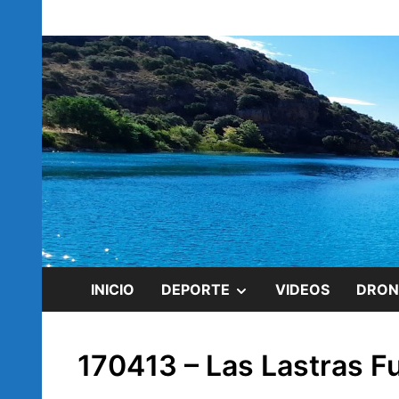
Saltar
blog de Rubén Ramírez
al
rubenramirez.
contenido
MOSTRAR
INICIO
DEPORTE
VIDEOS
DRON
EL
170413 – Las Lastras F
SUBMENÚ