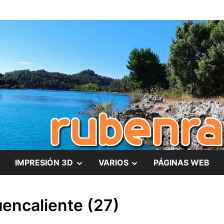
es
MOSTRAR
MOSTRAR
IMPRESIÓN 3D
VARIOS
PÁGINAS WEB
EL
EL
uencaliente (27)
SUBMENÚ
SUBMENÚ