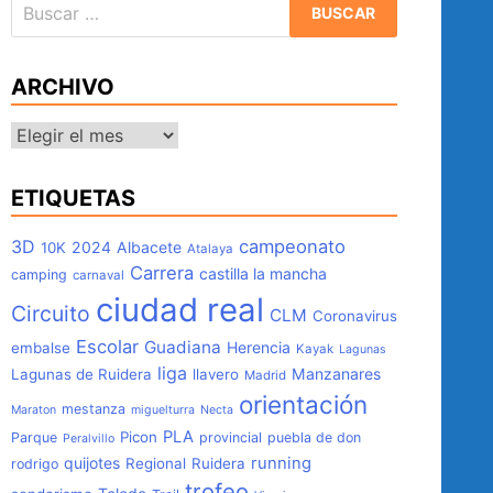
Buscar:
ARCHIVO
Archivo
ETIQUETAS
3D
campeonato
2024
Albacete
10K
Atalaya
Carrera
castilla la mancha
camping
carnaval
ciudad real
Circuito
CLM
Coronavirus
Escolar
Guadiana
Herencia
embalse
Kayak
Lagunas
liga
Manzanares
Lagunas de Ruidera
llavero
Madrid
orientación
mestanza
Maraton
miguelturra
Necta
PLA
Picon
Parque
provincial
puebla de don
Peralvillo
quijotes
running
Regional
Ruidera
rodrigo
trofeo