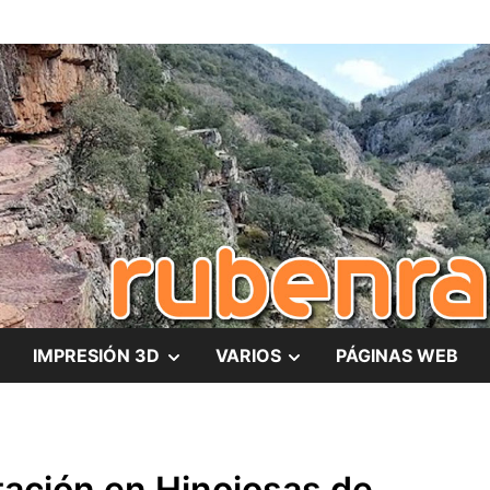
es
MOSTRAR
MOSTRAR
IMPRESIÓN 3D
VARIOS
PÁGINAS WEB
EL
EL
SUBMENÚ
SUBMENÚ
ación en Hinojosas de