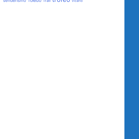
Toledo
senderismo
Trail
Vicario