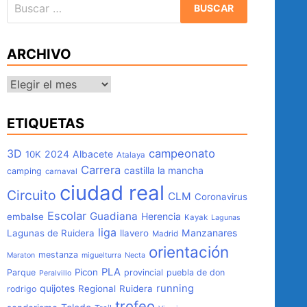
Buscar:
ARCHIVO
Archivo
ETIQUETAS
3D
campeonato
2024
Albacete
10K
Atalaya
Carrera
castilla la mancha
camping
carnaval
ciudad real
Circuito
CLM
Coronavirus
Escolar
Guadiana
Herencia
embalse
Kayak
Lagunas
liga
Manzanares
Lagunas de Ruidera
llavero
Madrid
orientación
mestanza
Maraton
miguelturra
Necta
PLA
Picon
Parque
provincial
puebla de don
Peralvillo
quijotes
running
Regional
Ruidera
rodrigo
trofeo