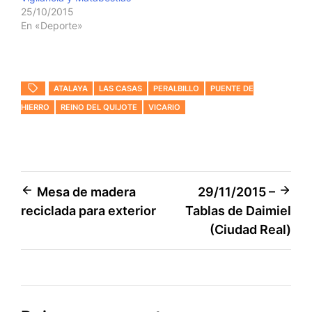
25/10/2015
En «Deporte»
ATALAYA
LAS CASAS
PERALBILLO
PUENTE DE
HIERRO
REINO DEL QUIJOTE
VICARIO
Navegación
Mesa de madera
29/11/2015 –
reciclada para exterior
Tablas de Daimiel
de
(Ciudad Real)
entradas