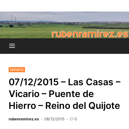
Saltar
blog de Rubén Ramírez
al
rubenramirez.es
contenido
DEPORTE
07/12/2015 – Las Casas –
Vicario – Puente de
Hierro – Reino del Quijote
rubenramirez.es
08/12/2015
0