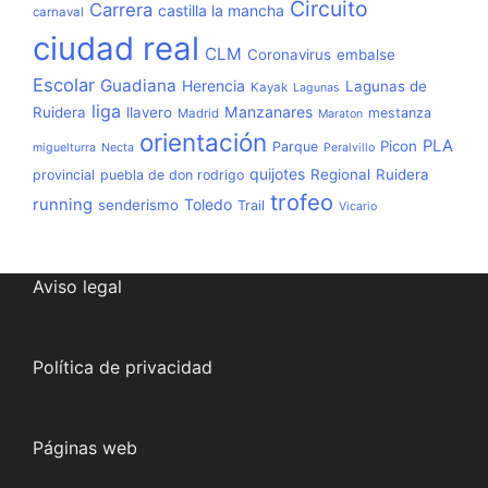
Circuito
Carrera
castilla la mancha
carnaval
ciudad real
CLM
Coronavirus
embalse
Escolar
Guadiana
Herencia
Lagunas de
Kayak
Lagunas
liga
Manzanares
Ruidera
llavero
mestanza
Madrid
Maraton
orientación
PLA
Picon
Parque
miguelturra
Necta
Peralvillo
quijotes
Regional
Ruidera
provincial
puebla de don rodrigo
trofeo
running
Toledo
senderismo
Trail
Vicario
Aviso legal
Política de privacidad
Páginas web