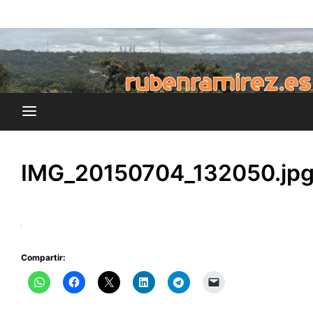
Saltar
blog de Rubén Ramírez
al
rubenramirez.es
contenido
IMG_20150704_132050.jp
Compartir: