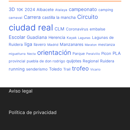
3D
campeonato
2024
Albacete
10K
camping
Atalaya
Circuito
Carrera
castilla la mancha
carnaval
ciudad real
CLM
Coronavirus
embalse
Escolar
Guadiana
Herencia
Lagunas de
Kayak
Lagunas
liga
Manzanares
Ruidera
llavero
mestanza
Madrid
Maraton
orientación
PLA
Picon
Parque
miguelturra
Necta
Peralvillo
quijotes
Regional
Ruidera
provincial
puebla de don rodrigo
trofeo
running
Toledo
senderismo
Trail
Vicario
Aviso legal
Política de privacidad