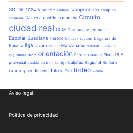
3D
campeonato
2024
Albacete
10K
camping
Atalaya
Circuito
Carrera
castilla la mancha
carnaval
ciudad real
CLM
Coronavirus
embalse
Escolar
Guadiana
Herencia
Lagunas de
Kayak
Lagunas
liga
Manzanares
Ruidera
llavero
mestanza
Madrid
Maraton
orientación
PLA
Picon
Parque
miguelturra
Necta
Peralvillo
quijotes
Regional
Ruidera
provincial
puebla de don rodrigo
trofeo
running
Toledo
senderismo
Trail
Vicario
Aviso legal
Política de privacidad