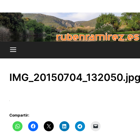
Saltar
blog de Rubén Ramírez
al
rubenramirez.es
contenido
IMG_20150704_132050.jp
Compartir: