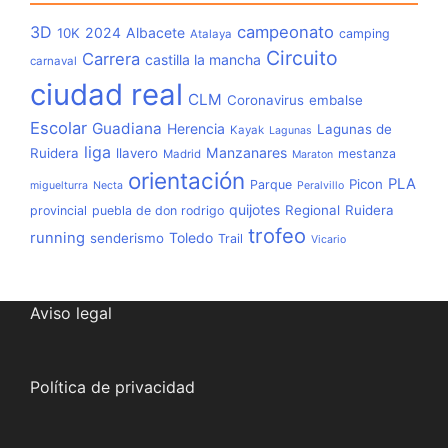
3D
campeonato
2024
Albacete
10K
camping
Atalaya
Circuito
Carrera
castilla la mancha
carnaval
ciudad real
CLM
Coronavirus
embalse
Escolar
Guadiana
Herencia
Lagunas de
Kayak
Lagunas
liga
Manzanares
Ruidera
llavero
mestanza
Madrid
Maraton
orientación
PLA
Picon
Parque
miguelturra
Necta
Peralvillo
quijotes
Regional
Ruidera
provincial
puebla de don rodrigo
trofeo
running
Toledo
senderismo
Trail
Vicario
Aviso legal
Política de privacidad