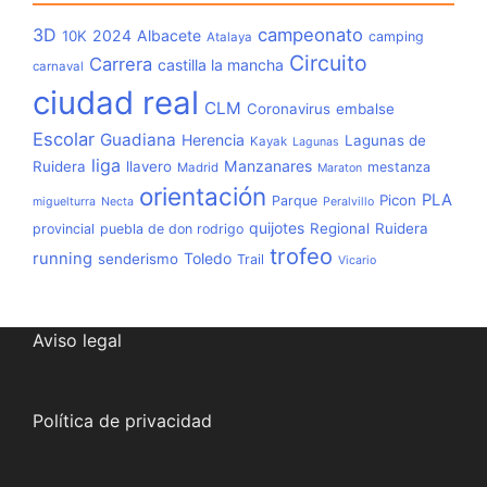
3D
campeonato
2024
Albacete
10K
camping
Atalaya
Circuito
Carrera
castilla la mancha
carnaval
ciudad real
CLM
Coronavirus
embalse
Escolar
Guadiana
Herencia
Lagunas de
Kayak
Lagunas
liga
Manzanares
Ruidera
llavero
mestanza
Madrid
Maraton
orientación
PLA
Picon
Parque
miguelturra
Necta
Peralvillo
quijotes
Regional
Ruidera
provincial
puebla de don rodrigo
trofeo
running
Toledo
senderismo
Trail
Vicario
Aviso legal
Política de privacidad