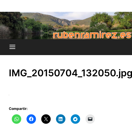
Saltar
blog de Rubén Ramírez
al
rubenramirez.es
contenido
IMG_20150704_132050.jp
Compartir: