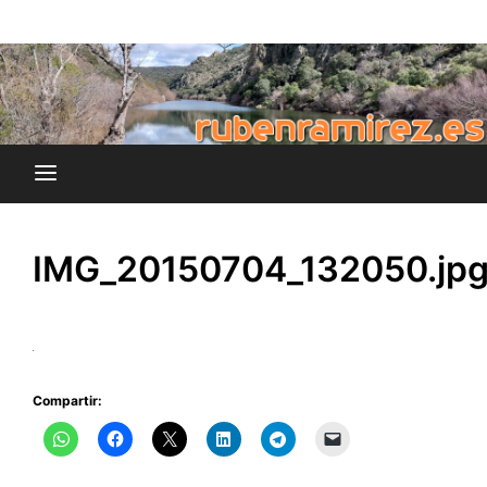
Saltar
blog de Rubén Ramírez
al
rubenramirez.es
contenido
IMG_20150704_132050.jp
Compartir: