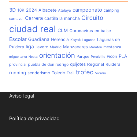
3D
campeonato
2024
Albacete
10K
camping
Atalaya
Circuito
Carrera
castilla la mancha
carnaval
ciudad real
CLM
Coronavirus
embalse
Escolar
Guadiana
Herencia
Lagunas de
Kayak
Lagunas
liga
Manzanares
Ruidera
llavero
mestanza
Madrid
Maraton
orientación
PLA
Picon
Parque
miguelturra
Necta
Peralvillo
quijotes
Regional
Ruidera
provincial
puebla de don rodrigo
trofeo
running
Toledo
senderismo
Trail
Vicario
Aviso legal
Política de privacidad