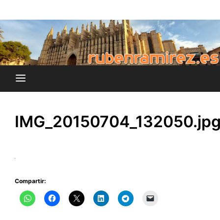
Saltar
blog de Rubén Ramírez
al
rubenramirez.es
contenido
IMG_20150704_132050.jp
Compartir: