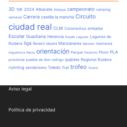
3D
campeonato
2024
Albacete
10K
camping
Atalaya
Circuito
Carrera
castilla la mancha
carnaval
ciudad real
CLM
Coronavirus
embalse
Escolar
Guadiana
Herencia
Lagunas de
Kayak
Lagunas
liga
Manzanares
Ruidera
llavero
mestanza
Madrid
Maraton
orientación
PLA
Picon
Parque
miguelturra
Necta
Peralvillo
quijotes
Regional
Ruidera
provincial
puebla de don rodrigo
trofeo
running
Toledo
senderismo
Trail
Vicario
Aviso legal
Política de privacidad