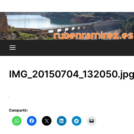
Saltar
blog de Rubén Ramírez
al
rubenramirez.es
contenido
IMG_20150704_132050.jp
Compartir: