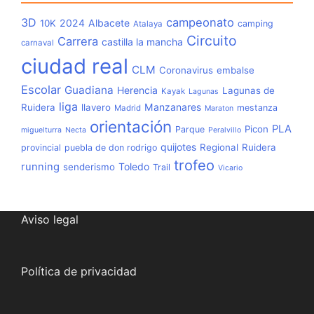
3D
campeonato
2024
Albacete
10K
camping
Atalaya
Circuito
Carrera
castilla la mancha
carnaval
ciudad real
CLM
Coronavirus
embalse
Escolar
Guadiana
Herencia
Lagunas de
Kayak
Lagunas
liga
Manzanares
Ruidera
llavero
mestanza
Madrid
Maraton
orientación
PLA
Picon
Parque
miguelturra
Necta
Peralvillo
quijotes
Regional
Ruidera
provincial
puebla de don rodrigo
trofeo
running
Toledo
senderismo
Trail
Vicario
Aviso legal
Política de privacidad