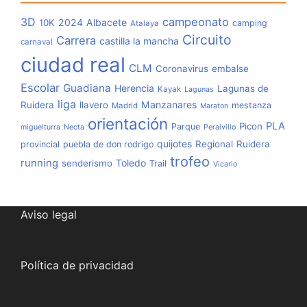
3D
campeonato
2024
Albacete
10K
camping
Atalaya
Circuito
Carrera
castilla la mancha
carnaval
ciudad real
CLM
Coronavirus
embalse
Escolar
Guadiana
Herencia
Lagunas de
Kayak
Lagunas
liga
Manzanares
Ruidera
llavero
mestanza
Madrid
Maraton
orientación
PLA
Picon
Parque
miguelturra
Necta
Peralvillo
quijotes
Regional
Ruidera
provincial
puebla de don rodrigo
trofeo
running
Toledo
senderismo
Trail
Vicario
Aviso legal
Política de privacidad