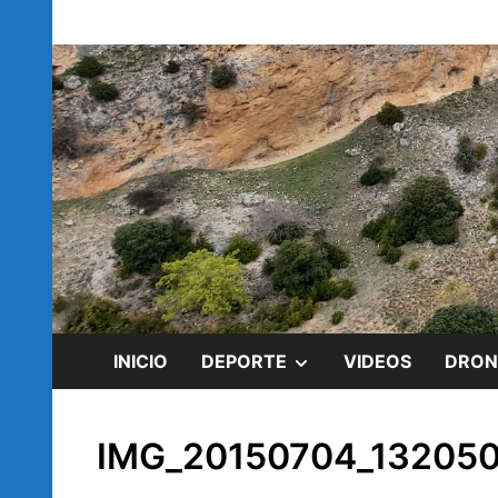
Saltar
blog de Rubén Ramírez
al
rubenramirez.
contenido
MOSTRAR
INICIO
DEPORTE
VIDEOS
DRON
EL
IMG_20150704_132050
SUBMENÚ