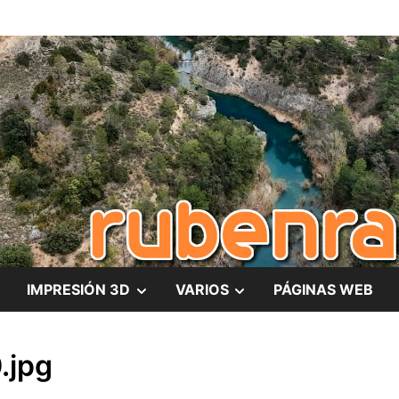
es
MOSTRAR
MOSTRAR
IMPRESIÓN 3D
VARIOS
PÁGINAS WEB
EL
EL
.jpg
SUBMENÚ
SUBMENÚ