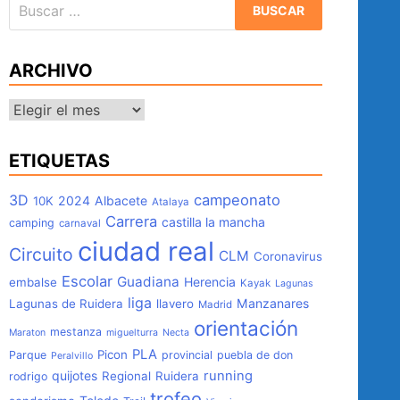
Buscar:
ARCHIVO
Archivo
ETIQUETAS
3D
campeonato
2024
Albacete
10K
Atalaya
Carrera
castilla la mancha
camping
carnaval
ciudad real
Circuito
CLM
Coronavirus
Escolar
Guadiana
Herencia
embalse
Kayak
Lagunas
liga
Manzanares
Lagunas de Ruidera
llavero
Madrid
orientación
mestanza
Maraton
miguelturra
Necta
PLA
Picon
Parque
provincial
puebla de don
Peralvillo
quijotes
running
Regional
Ruidera
rodrigo
trofeo