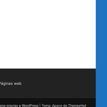
Páginas web
ona gracias a WordPress
|
Tema: Apace de
ThemezHut