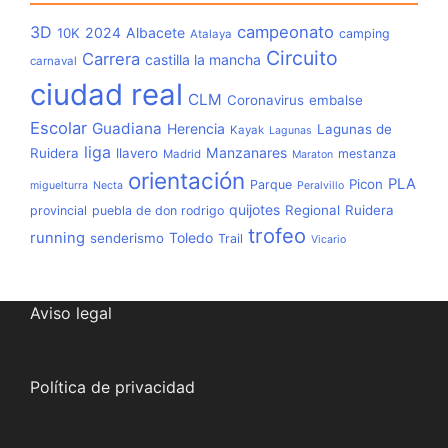
3D
campeonato
2024
Albacete
10K
camping
Atalaya
Circuito
Carrera
castilla la mancha
carnaval
ciudad real
CLM
Coronavirus
embalse
Escolar
Guadiana
Herencia
Lagunas de
Kayak
Lagunas
liga
Manzanares
Ruidera
llavero
mestanza
Madrid
Maraton
orientación
PLA
Picon
Parque
miguelturra
Necta
Peralvillo
quijotes
Regional
Ruidera
provincial
puebla de don rodrigo
trofeo
running
Toledo
senderismo
Trail
Vicario
Aviso legal
Política de privacidad