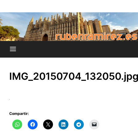
Saltar
blog de Rubén Ramírez
al
rubenramirez.es
contenido
IMG_20150704_132050.jp
Compartir: