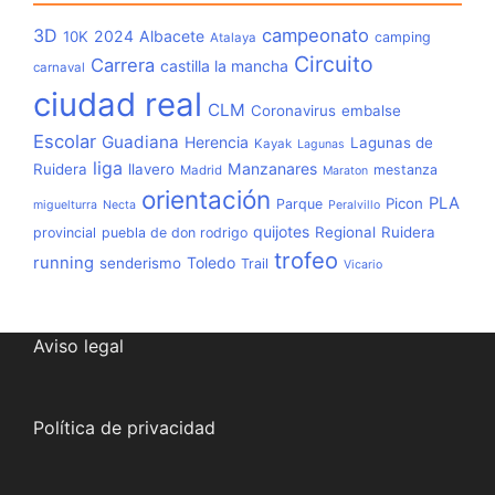
3D
campeonato
2024
Albacete
10K
camping
Atalaya
Circuito
Carrera
castilla la mancha
carnaval
ciudad real
CLM
Coronavirus
embalse
Escolar
Guadiana
Herencia
Lagunas de
Kayak
Lagunas
liga
Manzanares
Ruidera
llavero
mestanza
Madrid
Maraton
orientación
PLA
Picon
Parque
miguelturra
Necta
Peralvillo
quijotes
Regional
Ruidera
provincial
puebla de don rodrigo
trofeo
running
Toledo
senderismo
Trail
Vicario
Aviso legal
Política de privacidad