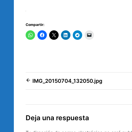
Compartir:
Navegación
IMG_20150704_132050.jpg
de
entradas
Deja una respuesta