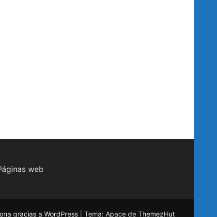
Páginas web
ona gracias a WordPress
|
Tema: Apace de
ThemezHut