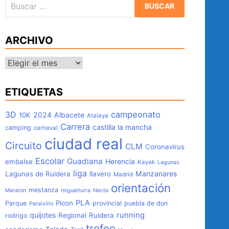
Buscar:
ARCHIVO
Archivo
ETIQUETAS
3D
campeonato
2024
Albacete
10K
Atalaya
Carrera
castilla la mancha
camping
carnaval
ciudad real
Circuito
CLM
Coronavirus
Escolar
Guadiana
Herencia
embalse
Kayak
Lagunas
liga
Manzanares
Lagunas de Ruidera
llavero
Madrid
orientación
mestanza
Maraton
miguelturra
Necta
PLA
Picon
Parque
provincial
puebla de don
Peralvillo
quijotes
running
Regional
Ruidera
rodrigo
trofeo