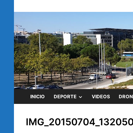
Saltar
blog de Rubén Ramírez
al
rubenramirez.
contenido
MOSTRAR
INICIO
DEPORTE
VIDEOS
DRON
EL
IMG_20150704_132050
SUBMENÚ