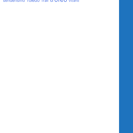
Toledo
senderismo
Trail
Vicario