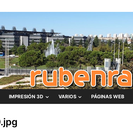
es
MOSTRAR
MOSTRAR
IMPRESIÓN 3D
VARIOS
PÁGINAS WEB
EL
EL
.jpg
SUBMENÚ
SUBMENÚ