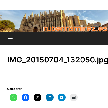
Saltar
blog de Rubén Ramírez
al
rubenramirez.es
contenido
IMG_20150704_132050.jp
Compartir: