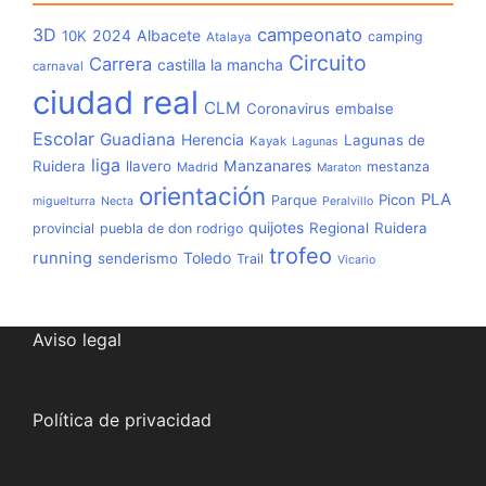
3D
campeonato
2024
Albacete
10K
camping
Atalaya
Circuito
Carrera
castilla la mancha
carnaval
ciudad real
CLM
Coronavirus
embalse
Escolar
Guadiana
Herencia
Lagunas de
Kayak
Lagunas
liga
Manzanares
Ruidera
llavero
mestanza
Madrid
Maraton
orientación
PLA
Picon
Parque
miguelturra
Necta
Peralvillo
quijotes
Regional
Ruidera
provincial
puebla de don rodrigo
trofeo
running
Toledo
senderismo
Trail
Vicario
Aviso legal
Política de privacidad