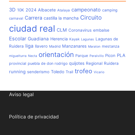
3D
campeonato
2024
Albacete
10K
camping
Atalaya
Circuito
Carrera
castilla la mancha
carnaval
ciudad real
CLM
Coronavirus
embalse
Escolar
Guadiana
Herencia
Lagunas de
Kayak
Lagunas
liga
Manzanares
Ruidera
llavero
mestanza
Madrid
Maraton
orientación
PLA
Picon
Parque
miguelturra
Necta
Peralvillo
quijotes
Regional
Ruidera
provincial
puebla de don rodrigo
trofeo
running
Toledo
senderismo
Trail
Vicario
Aviso legal
Política de privacidad